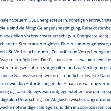
ionalen Steuern USt, Energiesteuern, sonstige Verbrauchs
ele sind vielfältig: Gelangensbestätigung, Reisekostenbe
speziellen Verbrauchsteuerrecht (v.a. Energiesteuern).
schiedene Steuerarten zugleich. Eine zusammengefasste, 
 und USt, Verbrauchsteuern, Zolltarife und Verrechnungsp
wecke ermöglichen. Der Fachausschuss evaluiert, welche 
 Besteuerungsverfahren vorgehalten und zur Verfügung ge
e diese Nachweise und weitere steuerlich relevante Daten
zen sowie den Anforderungen der Finanzverwaltung verar
ändig digitalen Belegwesen entgegenstehen, werden ent
r digitalen Unterschrift). Ein Abgleich zwischen angrenzen
Zwecke notwendigen Belegen und den in Zollprozessen vo