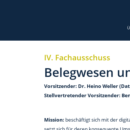
Ü
IV. Fachausschuss
Belegwesen u
Vorsitzender: Dr. Heino Weller (Dat
Stellvertretender Vorsitzender: Be
Mission:
beschäftigt sich mit der di
setzt sich für deren konsequente Ums