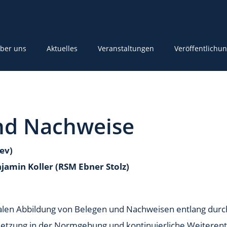
ber uns
Aktuelles
Veranstaltungen
Veröffentlichu
nd Nachweise
ev)
njamin Koller (RSM Ebner Stolz)
gitalen Abbildung von Belegen und Nachweisen entlang du
etzung in der Normgebung und kontinuierliche Weiterent