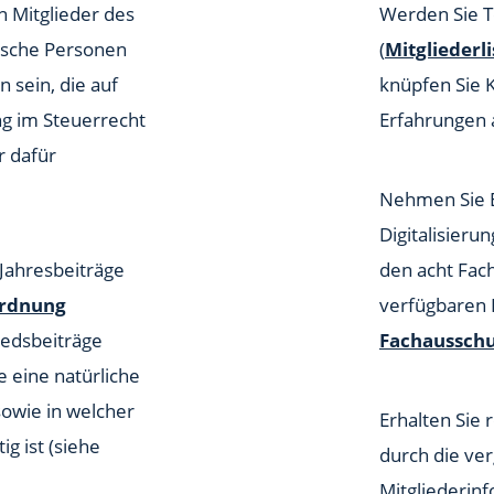
 Mitglieder des
Werden Sie T
stische Personen
(
Mitgliederli
 sein, die auf
knüpfen Sie 
ng im Steuerrecht
Erfahrungen 
r dafür
Nehmen Sie Ei
Digitalisierun
Jahresbeiträge
den acht Fac
ordnung
verfügbaren 
iedsbeiträge
Fachausschu
ie eine natürliche
sowie in welcher
Erhalten Sie
g ist (siehe
durch die ve
Mitgliederinf