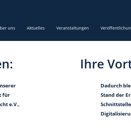
ber uns
Aktuelles
Veranstaltungen
Veröffentlichu
en:
Ihre Vort
unserer
Dadurch ble
 für
Stand der Er
cht e.V.,
Schnittstell
Digitalisieru