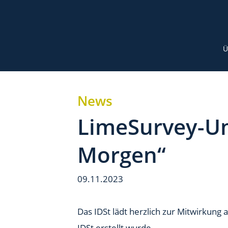
Ü
News
LimeSurvey-Um
Morgen“
09.11.2023
Das IDSt lädt herzlich zur Mitwirkun
IDSt erstellt wurde.