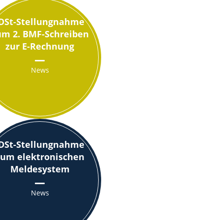
IDSt-Stellungnahme
um 2. BMF-Schreiben
zur E-Rechnung
News
IDSt-Stellungnahme
zum elektronischen
Meldesystem
News