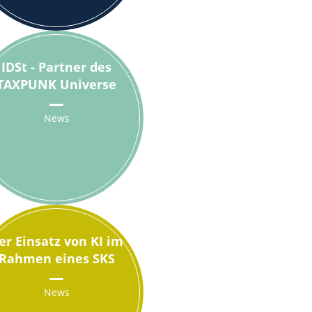
IDSt - Partner des
TAXPUNK Universe
News
er Einsatz von KI im
Rahmen eines SKS
News