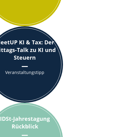
eetUP KI & Tax: Der
ttags-Talk zu KI und
Steuern
Veranstaltungstipp
IDSt-Jahrestagung
Rückblick