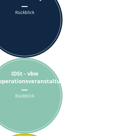
Rückblick
IDSt - vbw
operationsveranstaltung
Rückblick