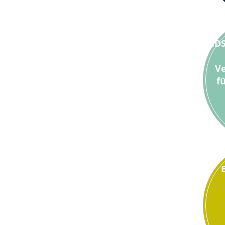
ID
Ve
f